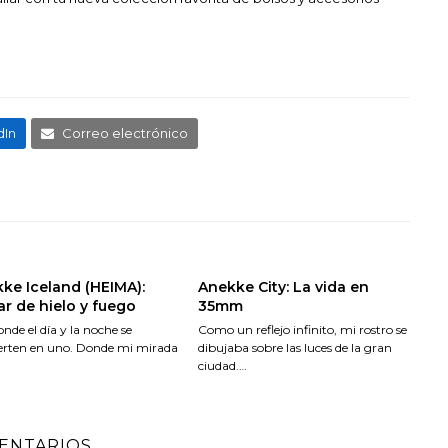
dIn
Correo electrónico
ke Iceland (HEIMA):
Anekke City: La vida en
r de hielo y fuego
35mm
donde el día y la noche se
Como un reflejo infinito, mi rostro se
erten en uno. Donde mi mirada
dibujaba sobre las luces de la gran
ciudad.…
MENTARIOS