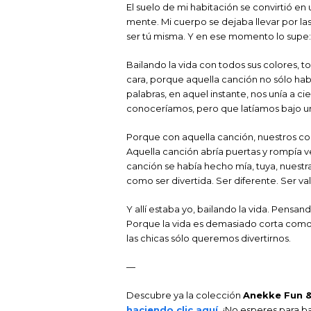
El suelo de mi habitación se convirtió en 
mente. Mi cuerpo se dejaba llevar por la
ser tú misma. Y en ese momento lo supe
Bailando la vida con todos sus colores, t
cara, porque aquella canción no sólo hab
palabras, en aquel instante, nos unía a 
conoceríamos, pero que latíamos bajo 
Porque con aquella canción, nuestros co
Aquella canción abría puertas y rompía v
canción se había hecho mía, tuya, nuestr
como ser divertida. Ser diferente. Ser val
Y allí estaba yo, bailando la vida. Pensa
Porque la vida es demasiado corta como 
las chicas sólo queremos divertirnos.
—
Descubre ya la colección
Anekke Fun &
haciendo clic aquí.
¡No esperes para ba