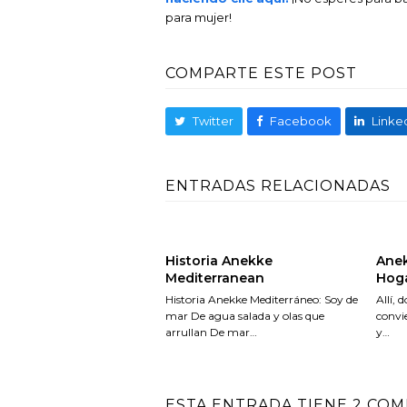
para mujer!
COMPARTE ESTE POST
Twitter
Facebook
Linke
ENTRADAS RELACIONADAS
Historia Anekke
Anek
Mediterranean
Hoga
Historia Anekke Mediterráneo: Soy de
Allí, 
mar De agua salada y olas que
convi
arrullan De mar…
y…
ESTA ENTRADA TIENE 2 CO