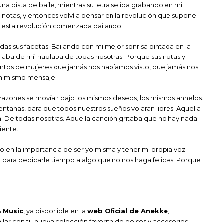
una pista de baile, mientras su letra se iba grabando en mi
s notas, y entonces volví a pensar en la revolución que supone
: esta revolución comenzaba bailando.
odas sus facetas. Bailando con mi mejor sonrisa pintada en la
laba de mí: hablaba de todas nosotras. Porque sus notas y
cientos de mujeres que jamás nos habíamos visto, que jamás nos
un mismo mensaje.
razones se movían bajo los mismos deseos, los mismos anhelos.
entanas, para que todos nuestros sueños volaran libres. Aquella
a. De todas nosotras. Aquella canción gritaba que no hay nada
iente.
ndo en la importancia de ser yo misma y tener mi propia voz.
para dedicarle tiempo a algo que no nos haga felices. Porque
 Music
, ya disponible en la
web Oficial de Anekke
,
ilar con tu nueva colección favorita de bolsos y accesorios