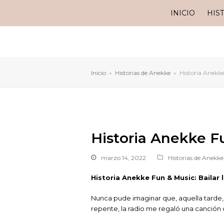
INICIO
HIS
Inicio
»
Historias de Anekke
»
Historia Anekke
Historia Anekke Fu
marzo 14, 2022
Historias de Anekke
Historia Anekke Fun & Music: Bailar l
Nunca pude imaginar que, aquella tarde,
repente, la radio me regaló una canción 