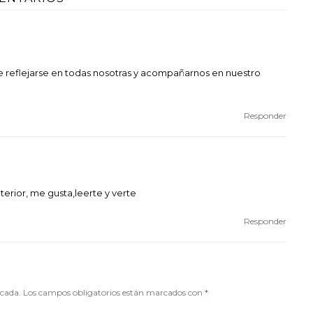
reflejarse en todas nosotras y acompañarnos en nuestro
Responder
erior, me gusta,leerte y verte
Responder
icada.
Los campos obligatorios están marcados con
*