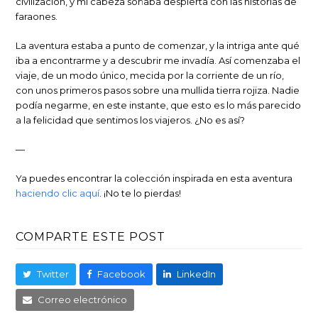
civilización, y mi cabeza soñaba despierta con las historias de
faraones.
La aventura estaba a punto de comenzar, y la intriga ante qué
iba a encontrarme y a descubrir me invadía. Así comenzaba el
viaje, de un modo único, mecida por la corriente de un río,
con unos primeros pasos sobre una mullida tierra rojiza. Nadie
podía negarme, en este instante, que esto es lo más parecido
a la felicidad que sentimos los viajeros. ¿No es así?
—
Ya puedes encontrar la colección inspirada en esta aventura
haciendo clic aquí
. ¡No te lo pierdas!
COMPARTE ESTE POST
Twitter
Facebook
LinkedIn
Correo electrónico