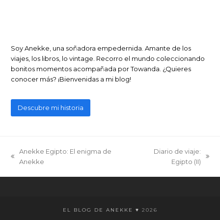
Soy Anekke, una soñadora empedernida. Amante de los
viajes, los libros, lo vintage. Recorro el mundo coleccionando
bonitos momentos acompañada por Towanda. ¿Quieres
conocer más? ¡Bienvenidas a mi blog!
Descubre mi historia
Anekke Egipto: El enigma de
Diario de viaje:
previous
next
Anekke
Egipto (II)
post:
post:
EL BLOG DE ANEKKE ♥
2026