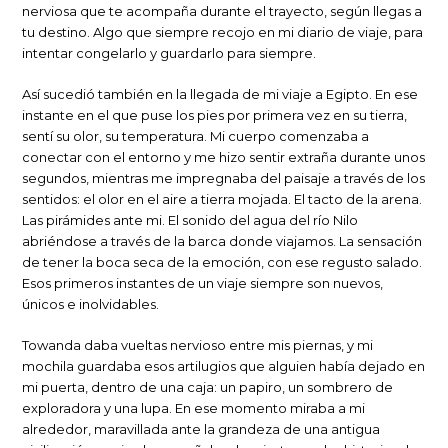
nerviosa que te acompaña durante el trayecto, según llegas a
tu destino. Algo que siempre recojo en mi diario de viaje, para
intentar congelarlo y guardarlo para siempre.
Así sucedió también en la llegada de mi viaje a Egipto. En ese
instante en el que puse los pies por primera vez en su tierra,
sentí su olor, su temperatura. Mi cuerpo comenzaba a
conectar con el entorno y me hizo sentir extraña durante unos
segundos, mientras me impregnaba del paisaje a través de los
sentidos: el olor en el aire a tierra mojada. El tacto de la arena.
Las pirámides ante mi. El sonido del agua del río Nilo
abriéndose a través de la barca donde viajamos. La sensación
de tener la boca seca de la emoción, con ese regusto salado.
Esos primeros instantes de un viaje siempre son nuevos,
únicos e inolvidables.
Towanda daba vueltas nervioso entre mis piernas, y mi
mochila guardaba esos artilugios que alguien había dejado en
mi puerta, dentro de una caja: un papiro, un sombrero de
exploradora y una lupa. En ese momento miraba a mi
alrededor, maravillada ante la grandeza de una antigua