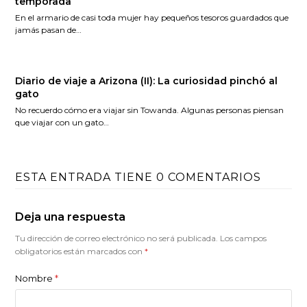
temporada
En el armario de casi toda mujer hay pequeños tesoros guardados que
jamás pasan de…
Diario de viaje a Arizona (II): La curiosidad pinchó al
gato
No recuerdo cómo era viajar sin Towanda. Algunas personas piensan
que viajar con un gato…
ESTA ENTRADA TIENE 0 COMENTARIOS
Deja una respuesta
Tu dirección de correo electrónico no será publicada.
Los campos
obligatorios están marcados con
*
Nombre
*